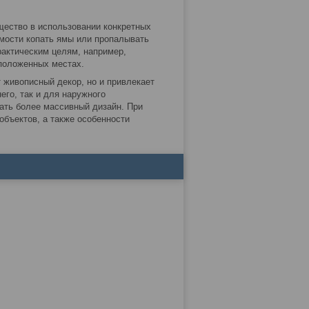
щество в использовании конкретных
мости копать ямы или пропалывать
рактическим целям, например,
положенных местах.
 живописный декор, но и привлекает
его, так и для наружного
ать более массивный дизайн. При
бъектов, а также особенности