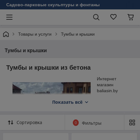
Садово-парковые скульптуры и фонтаны
Товары и услуги
Тумбы и крышки
Тумбы и крышки
Тумбы и крышки из бетона
Интернет
магазин
baliasin.by
предлагает
Показать всё
широкий
ассортимент
тумб из бетона и
крышек для
Сортировка
0
Фильтры
изготовления
ограждений
различного типа.