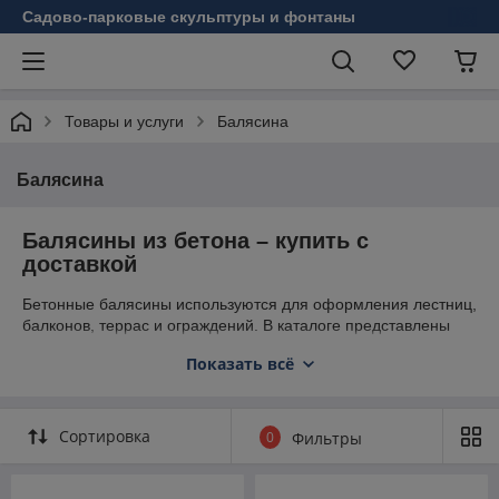
Садово-парковые скульптуры и фонтаны
Товары и услуги
Балясина
Балясина
Балясины из бетона – купить с
доставкой
Бетонные балясины используются для оформления лестниц,
балконов, террас и ограждений. В каталоге представлены
балясины из бетона различных форм и размеров. Вы можете
Показать всё
купить балясины напрямую от производителя с доставкой.
Вся продукция армирована и подходит для эксплуатации на
улице и внутри помещений.
Сортировка
0
Фильтры
Бетонные балясины для лестниц и
балконов