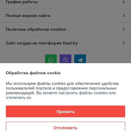
График работы
Полная версия сайта
Политика обработки cookies
Сайт создан на платформе Deal.by
Обработка файлов cookie
Информация для покупателя
Мы используем файлы cookies для обеспечения удобства
пользователей портала и предоставления персональных
Индивидуальный предприниматель:
ИП Ваницкий Роман Сергеевич
рекомендаций.
Вы можете настроить файлы cookies или
Брестская обл. г. Барановичи 2-ой пер. Славянский дом 28
отключить их.
Регистрационный номер ЕГР: 291809714
Принять
УНП: 291809714
Регистрационный орган: Барановичский горисполком
Отклонить