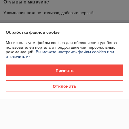
Отзывы о магазине
У компании пока нет отзывов, добавьте первый
О нас
Обработка файлов cookie
Мы используем файлы cookies для обеспечения удобства
Контакты
пользователей портала и предоставления персональных
рекомендаций.
Вы можете настроить файлы cookies или
отключить их.
Доставка и оплата
Принять
График работы
Полная версия сайта
Отклонить
Политика обработки cookies
Сайт создан на платформе Deal.by