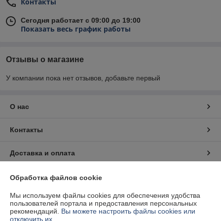
Контакты
Сегодня работает с 09:00 до 19:00
Показать весь график работы
Отзывы о магазине
У компании пока нет отзывов, добавьте первый
О нас
Контакты
Доставка и оплата
График работы
Обработка файлов cookie
Мы используем файлы cookies для обеспечения удобства
Полная версия сайта
пользователей портала и предоставления персональных
рекомендаций.
Вы можете настроить файлы cookies или
отключить их.