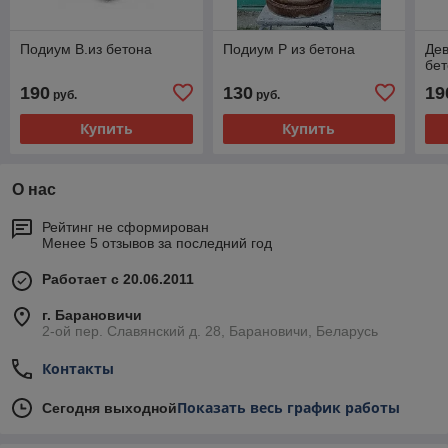
Подиум В.из бетона
Подиум Р из бетона
Дев
бе
190
130
19
руб.
руб.
Купить
Купить
О нас
Рейтинг не сформирован
Менее 5 отзывов за последний год
Работает с 20.06.2011
г. Барановичи
2-ой пер. Славянский д. 28, Барановичи, Беларусь
Контакты
Показать весь график работы
Сегодня выходной