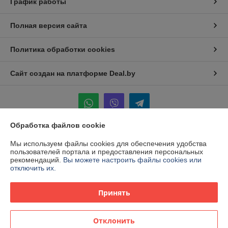
График работы
Полная версия сайта
Политика обработки cookies
Сайт создан на платформе Deal.by
Обработка файлов cookie
Информация для покупателя
Мы используем файлы cookies для обеспечения удобства
пользователей портала и предоставления персональных
Индивидуальный предприниматель:
ИП Ваницкий Роман Сергеевич
рекомендаций.
Вы можете настроить файлы cookies или
Брестская обл. г. Барановичи 2-ой пер. Славянский дом 28
отключить их.
Регистрационный номер ЕГР: 291809714
Принять
УНП: 291809714
Регистрационный орган: Барановичский горисполком
Отклонить