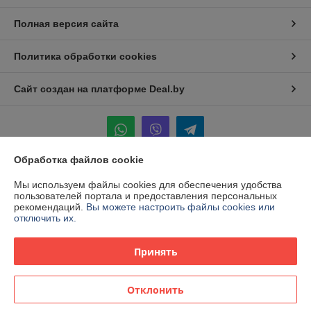
Полная версия сайта
Политика обработки cookies
Сайт создан на платформе Deal.by
Обработка файлов cookie
Информация для покупателя
Мы используем файлы cookies для обеспечения удобства
пользователей портала и предоставления персональных
Индивидуальный предприниматель:
ИП Ваницкий Роман Сергеевич
рекомендаций.
Вы можете настроить файлы cookies или
Брестская обл. г. Барановичи 2-ой пер. Славянский дом 28
отключить их.
Регистрационный номер ЕГР: 291809714
Принять
УНП: 291809714
Регистрационный орган: Барановичский горисполком
Отклонить
Дата регистрации компании: 02.03.2023