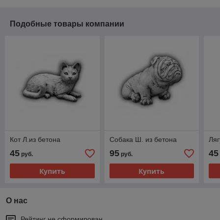
Подобные товары компании
Кот Л.из бетона
Собака Ш. из бетона
Ляг
45
95
45
руб.
руб.
Купить
Купить
О нас
Рейтинг не сформирован