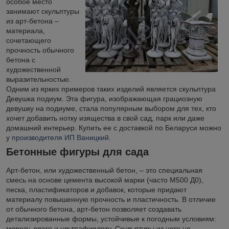
особое место
занимают скульптуры
из арт-бетона –
материала,
сочетающего
прочность обычного
бетона с
художественной
выразительностью.
Одним из ярких примеров таких изделий является скульптура
Девушка подиум. Эта фигура, изображающая грациозную
девушку на подиуме, стала популярным выбором для тех, кто
хочет добавить нотку изящества в свой сад, парк или даже
домашний интерьер. Купить ее с доставкой по Беларуси можно
у
производителя ИП Ваницкий
.
Бетонные фигуры для сада
Арт-бетон, или художественный бетон, – это специальная
смесь на основе цемента высокой марки (часто М500 Д0),
песка, пластификаторов и добавок, которые придают
материалу повышенную прочность и пластичность. В отличие
от обычного бетона, арт-бетон позволяет создавать
детализированные формы, устойчивые к погодным условиям:
морозу, влаге и ультрафиолету. Скульптуры из него не