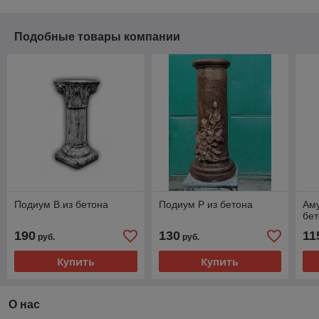
Подобные товары компании
Подиум В.из бетона
Подиум Р из бетона
Аму
бе
190
130
11
руб.
руб.
Купить
Купить
О нас