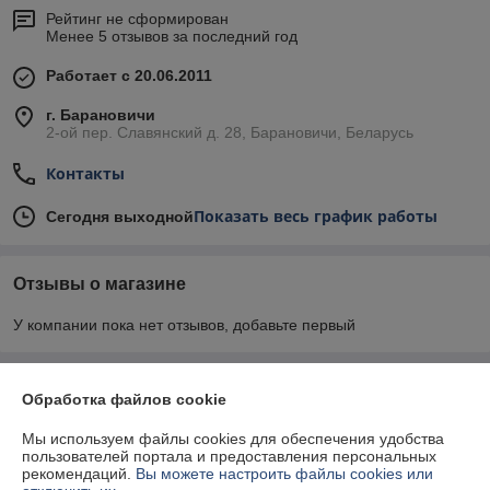
Рейтинг не сформирован
Менее 5 отзывов за последний год
Работает с 20.06.2011
г. Барановичи
2-ой пер. Славянский д. 28, Барановичи, Беларусь
Контакты
Показать весь график работы
Сегодня выходной
Отзывы о магазине
У компании пока нет отзывов, добавьте первый
О нас
Обработка файлов cookie
Мы используем файлы cookies для обеспечения удобства
Контакты
пользователей портала и предоставления персональных
рекомендаций.
Вы можете настроить файлы cookies или