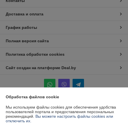
Контакты
Доставка и оплата
График работы
Полная версия сайта
Политика обработки cookies
Сайт создан на платформе Deal.by
Обработка файлов cookie
Информация для покупателя
Мы используем файлы cookies для обеспечения удобства
пользователей портала и предоставления персональных
Индивидуальный предприниматель:
ИП Ваницкий Роман Сергеевич
рекомендаций.
Вы можете настроить файлы cookies или
Брестская обл. г. Барановичи 2-ой пер. Славянский дом 28
отключить их.