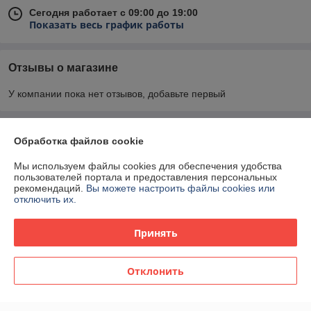
Сегодня работает с 09:00 до 19:00
Показать весь график работы
Отзывы о магазине
У компании пока нет отзывов, добавьте первый
О нас
Обработка файлов cookie
Мы используем файлы cookies для обеспечения удобства
Контакты
пользователей портала и предоставления персональных
рекомендаций.
Вы можете настроить файлы cookies или
отключить их.
Доставка и оплата
Принять
График работы
Полная версия сайта
Отклонить
Политика обработки cookies