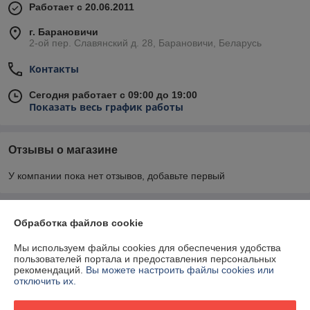
Работает с 20.06.2011
г. Барановичи
2-ой пер. Славянский д. 28, Барановичи, Беларусь
Контакты
Сегодня работает с 09:00 до 19:00
Показать весь график работы
Отзывы о магазине
У компании пока нет отзывов, добавьте первый
О нас
Обработка файлов cookie
Мы используем файлы cookies для обеспечения удобства
Контакты
пользователей портала и предоставления персональных
рекомендаций.
Вы можете настроить файлы cookies или
отключить их.
Доставка и оплата