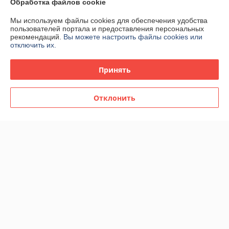
Обработка файлов cookie
Мы используем файлы cookies для обеспечения удобства
Контакты
пользователей портала и предоставления персональных
рекомендаций.
Вы можете настроить файлы cookies или
отключить их.
Доставка и оплата
Принять
График работы
Полная версия сайта
Отклонить
Политика обработки cookies
Сайт создан на платформе Deal.by
Информация для покупателя
Индивидуальный предприниматель:
ИП Ваницкий Роман Сергеевич