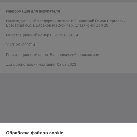
Информация для покупателя
Индивидуальный предприниматель:
ИП Ваницкий Роман Сергеевич
Брестская обл. г. Барановичи 2-ой пер. Славянский дом 28
Регистрационный номер ЕГР: 291809714
УНП: 291809714
Регистрационный орган: Барановичский горисполком
Дата регистрации компании: 02.03.2023
Обработка файлов cookie