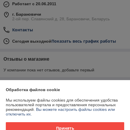
Работает с 20.06.2011
г. Барановичи
2-ой пер. Славянский д. 28, Барановичи, Беларусь
Контакты
Показать весь график работы
Сегодня выходной
Отзывы о магазине
У компании пока нет отзывов, добавьте первый
О нас
Обработка файлов cookie
Мы используем файлы cookies для обеспечения удобства
Контакты
пользователей портала и предоставления персональных
рекомендаций.
Вы можете настроить файлы cookies или
отключить их.
Доставка и оплата
Принять
График работы